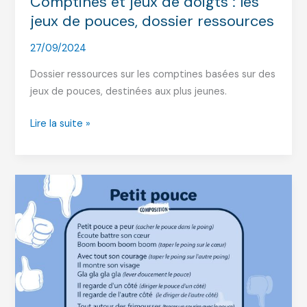
Comptines et jeux de doigts : les
jeux de pouces, dossier ressources
27/09/2024
Dossier ressources sur les comptines basées sur des
jeux de pouces, destinées aux plus jeunes.
Comptines
Lire la suite »
et
jeux
de
doigts
:
les
jeux
de
pouces,
dossier