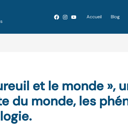
Accueil
Blog
ts
ureuil et le monde », u
rte du monde, les ph
logie.