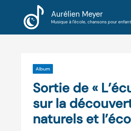
Aller
au
Aurélien Meyer
contenu
Musique à l'école, chansons pour enfan
Album
Sortie de « L’éc
sur la découve
naturels et l’éco