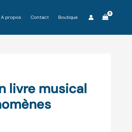
A propos
Contact
Boutique
n livre musical
énomènes